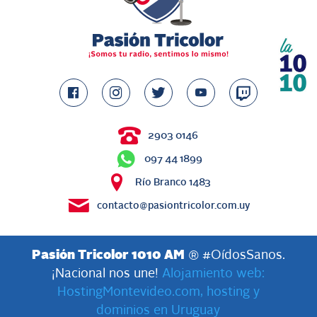
2903 0146
097 44 1899
Río Branco 1483
contacto@pasiontricolor.com.uy
Pasión Tricolor 1010 AM
® #OídosSanos.
¡Nacional nos une!
Alojamiento web:
HostingMontevideo.com, hosting y
dominios en Uruguay