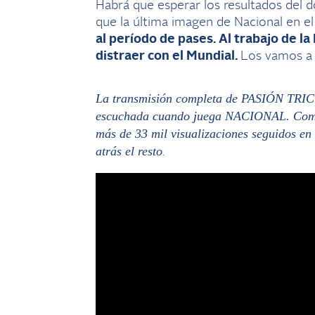
Habrá que esperar los resultados del 
que la última imagen de Nacional en e
al período de pases. Al trabajo de l
distraer con el Mundial.
Los vamos a 
La transmisión completa de PASIÓN TRIC
escuchada cuando juega NACIONAL. Como 
más de 33 mil visualizaciones seguidos en
atrás el resto
.