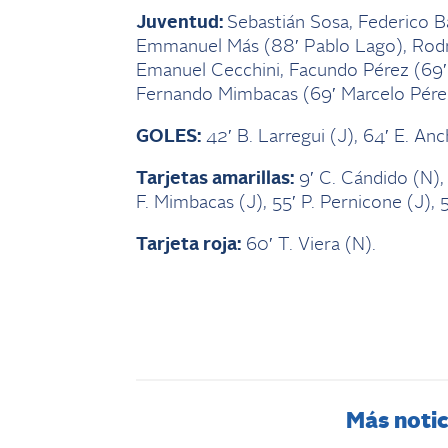
Juventud:
Sebastián Sosa, Federico B
Emmanuel Más (88′ Pablo Lago), Rodri
Emanuel Cecchini, Facundo Pérez (69′ 
Fernando Mimbacas (69′ Marcelo Pére
GOLES:
42′ B. Larregui (J), 64′ E. Anc
Tarjetas amarillas:
9′ C. Cándido (N), 
F. Mimbacas (J), 55′ P. Pernicone (J), 5
Tarjeta roja:
60′ T. Viera (N).
Más notic