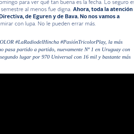
domingo para ver qué tan buena es la fecha. Lo seguro e
l semestre al menos fue digna.
Ahora, toda la atención
a Directiva, de Eguren y de Bava. No nos vamos a
mirar con lupa. No le pueden errar más.
OLOR #LaRadiodelHincha #PasiónTricolorPlay, la más
pasa partido a partido, nuevamente Nª 1 en Uruguay con
 segundo lugar por 970 Universal con 16 mil y bastante más