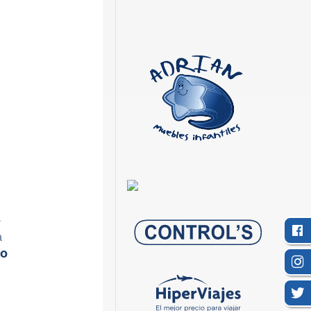
»
a
no