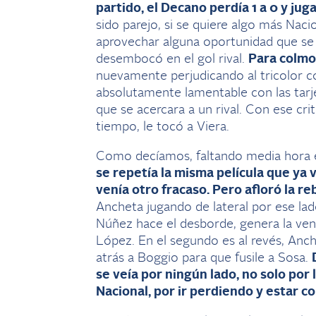
partido, el Decano perdía 1 a 0 y j
sido parejo, si se quiere algo más Naci
aprovechar alguna oportunidad que se g
desembocó en el gol rival.
Para colmo
nuevamente perjudicando al tricolor c
absolutamente lamentable con las tar
que se acercara a un rival. Con ese crit
tiempo, le tocó a Viera.
Como decíamos, faltando media hora 
se repetía la misma película que ya 
venía otro fracaso. Pero afloró la re
Ancheta jugando de lateral por ese lad
Núñez hace el desborde, genera la vent
López. En el segundo es al revés, Anch
atrás a Boggio para que fusile a Sosa.
se veía por ningún lado, no solo por 
Nacional, por ir perdiendo y estar c