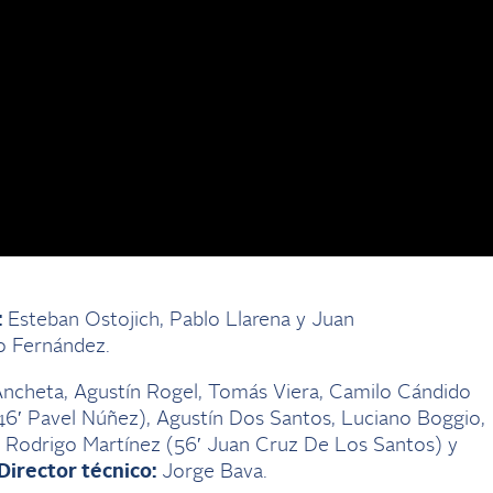
:
Esteban Ostojich, Pablo Llarena y Juan
o Fernández.
 Ancheta, Agustín Rogel, Tomás Viera, Camilo Cándido
(46′ Pavel Núñez), Agustín Dos Santos, Luciano Boggio,
, Rodrigo Martínez (56′ Juan Cruz De Los Santos) y
Director técnico:
Jorge Bava.