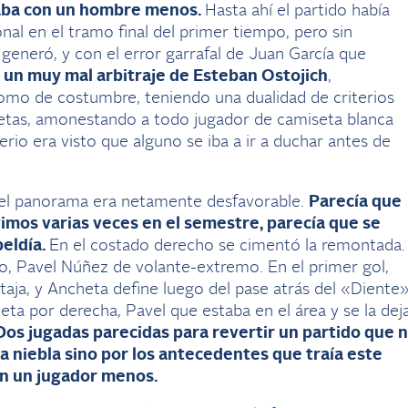
ugaba con un hombre menos.
Hasta ahí el partido había
onal en el tramo final del primer tiempo, pero sin
eneró, y con el error garrafal de Juan García que
 un muy mal arbitraje de Esteban Ostojich
,
omo de costumbre, teniendo una dualidad de criterios
jetas, amonestando a todo jugador de camiseta blanca
erio era visto que alguno se iba a ir a duchar antes de
el panorama era netamente desfavorable.
Parecía que
vimos varias veces en el semestre, parecía que se
beldía.
En el costado derecho se cimentó la remontada.
o, Pavel Núñez de volante-extremo. En el primer gol,
aja, y Ancheta define luego del pase atrás del «Diente
eta por derecha, Pavel que estaba en el área y se la dej
Dos jugadas parecidas para revertir un partido que 
la niebla sino por los antecedentes que traía este
on un jugador menos.