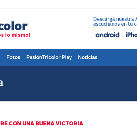
Lunes a Viernes de 18:
hs.
s
Fotos
PasiónTricolor Play
Noticias
a
RE CON UNA BUENA VICTORIA