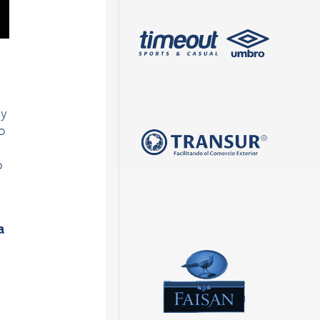
l
oy
o
o
a