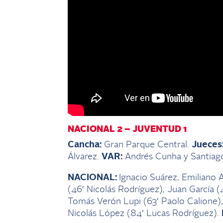
NACIONAL 2 – JUVENTUD 1
Cancha:
Gran Parque Central.
Jueces
Álvarez.
VAR:
Andrés Cunha y Santiag
NACIONAL:
Ignacio Suárez, Emiliano
(46′ Nicolás Rodríguez), Juan García 
Tomás Verón Lupi (63′ Paolo Calione)
Nicolás López (84′ Lucas Rodríguez).