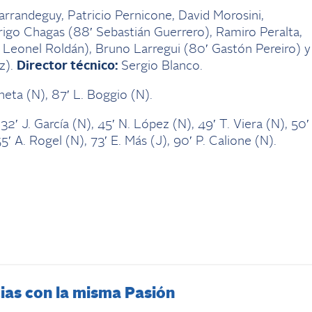
arrandeguy, Patricio Pernicone, David Morosini,
go Chagas (88′ Sebastián Guerrero), Ramiro Peralta,
Leonel Roldán), Bruno Larregui (80′ Gastón Pereiro) y
z).
Director técnico:
Sergio Blanco.
heta (N), 87′ L. Boggio (N).
32′ J. García (N), 45′ N. López (N), 49′ T. Viera (N), 50′
5′ A. Rogel (N), 73′ E. Más (J), 90′ P. Calione (N).
ias con la misma Pasión