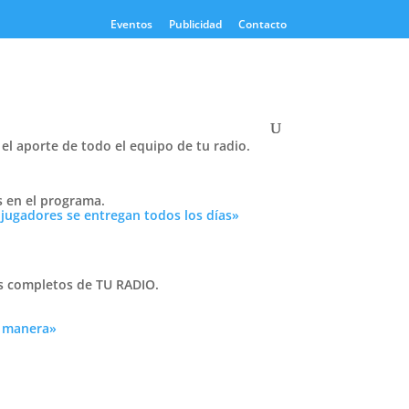
Eventos
Publicidad
Contacto
el aporte de todo el equipo de tu radio.
s en el programa.
 jugadores se entregan todos los días»
rtidos, los comentarios de los jugadores en
as completos de TU RADIO.
a manera»