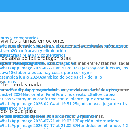
enu
latos y comentarios
viví las últimas emociones
s relatos de Javier Moreira y el comentario de Matías Méndez con 
Sigue siendo preocupante
Otro fracaso y eliminación
cuchar más relatos y comentarios
ose
trevistas
 palabra de los protagonistas
e perdiste el programa?. Escuchá las últimas entrevistas realizada
cuchar más entrevistas
«La victoria era impostergable»
«Estoy con fuerzas, los
OR 1010 AM. Qué dicen los protagonistas antes y después de los pa
«Sabor a poco, hay cosas para corregir»
Asamblea de Socios el 7 de julio
, la opinión de los hinchas que trabajan para el club y mucho más.
ose
ogramas
 te pierdas nada
 horario del programa lo ponés vos, reviví o escuchá los program
cuchar todos los programas
«Los intereses del club los vamos a cuidar a muerte»
Nacional al Final Four, nos visitó «Gallo» López
«Estoy muy conforme con el plantel que armamos»
«Jadson va a jugar de otr
ose
tos
siónTricolor Play
ticias
do lo que pasa
terate la actualidad del Bolso, tu radio y mucho más.
er más noticias
Período de pases: se busca cerrar el plantel
Papelón internacional
Hundidos en el fondo: 1-2