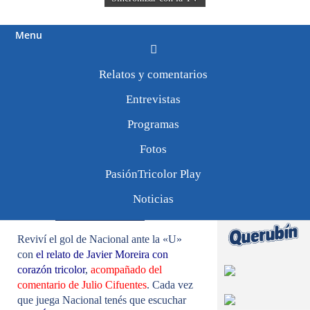
Menu
Relatos y comentarios
Tweets by
PasionTricolor1
Nacional 1 «U» de
Entrevistas
Chile 1
Programas
Fotos
27/0112
PasiónTricolor Play
Noticias
Reviví el gol de Nacional ante la «U»
con
el relato de Javier Moreira con
corazón tricolor
,
acompañado del
comentario de Julio Cifuentes
. Cada vez
que juega Nacional tenés que escuchar