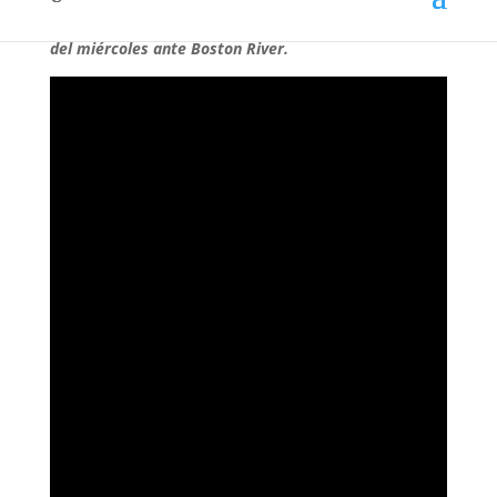
sus 260 partidos con el Decano y palpitando el duelo
del miércoles ante Boston River.