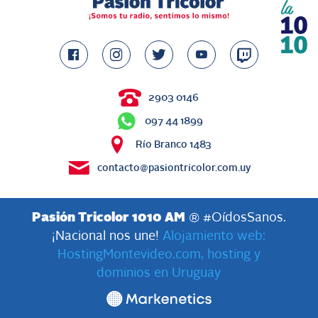
2903 0146
097 44 1899
Río Branco 1483
contacto@pasiontricolor.com.uy
Pasión Tricolor 1010 AM
® #OídosSanos.
¡Nacional nos une!
Alojamiento web:
HostingMontevideo.com, hosting y
dominios en Uruguay