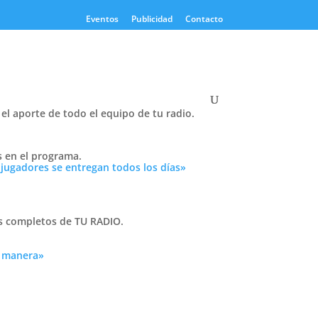
Eventos
Publicidad
Contacto
el aporte de todo el equipo de tu radio.
Twitter
s en el programa.
Tweets by PasionTricolor1
 jugadores se entregan todos los días»
Cativelli
as completos de TU RADIO.
a manera»
Frocom