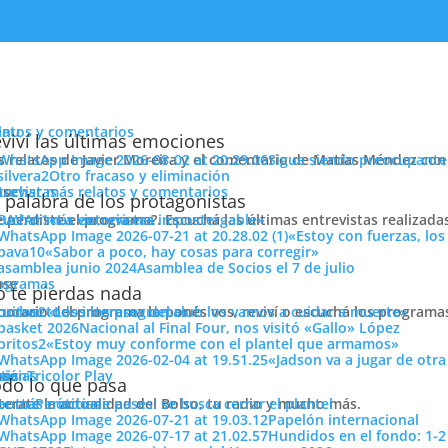
enu
latos y comentarios
viví las últimas emociones
s relatos de Javier Moreira y el comentario de Matías Méndez con 
Sigue siendo preocupante
Otro fracaso y eliminación
cuchar más relatos y comentarios
ose
trevistas
 palabra de los protagonistas
e perdiste el programa?. Escuchá las últimas entrevistas realizada
cuchar más entrevistas
«La victoria era impostergable»
«Estoy con fuerzas, los
«Sabor a poco, hay cosas para corregir»
Asamblea de Socios el 7 de julio
ose
ogramas
 te pierdas nada
 horario del programa lo ponés vos, reviví o escuchá los program
cuchar todos los programas
«Los intereses del club los vamos a cuidar a muerte»
Nacional al Final Four, nos visitó «Gallo» López
e Central en la novena fecha
«Estoy muy conforme con el plantel que armamos»
«Jadson va a jugar de otr
ose
tos
siónTricolor Play
ticias
do lo que pasa
terate la actualidad del Bolso, tu radio y mucho más.
er más noticias
Período de pases: se busca cerrar el plantel
peonato Uruguayo, donde Nacional iba a debutar ante Cerro Largo de
Papelón internacional
gado el arranque.
Hundidos en el fondo: 1-2