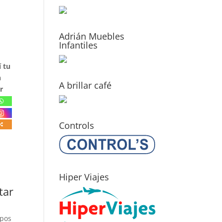
Adrián Muebles
Infantiles
 tu
n
A brillar café
r
Controls
Hiper Viajes
tar
mpos