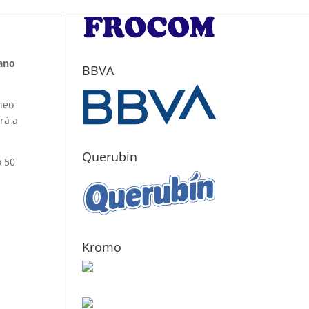
cano
BBVA
rneo
rá a
Querubin
ó 50
Kromo