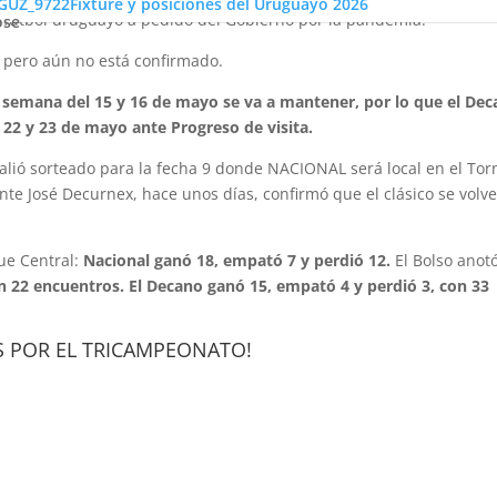
Fixture y posiciones del Uruguayo 2026
 fútbol uruguayo a pedido del Gobierno por la pandemia.
ose
a pero aún no está confirmado.
e semana del 15 y 16 de mayo se va a mantener, por lo que el De
 22 y 23 de mayo ante Progreso de visita.
, salió sorteado para la fecha 9 donde NACIONAL será local en el To
nte José Decurnex, hace unos días, confirmó que el clásico se volve
que Central:
Nacional ganó 18, empató 7 y perdió 12.
El Bolso anot
n 22 encuentros. El Decano ganó 15, empató 4 y perdió 3, con 33
 POR EL TRICAMPEONATO!