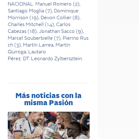
NACIONAL:
Manuel
Romero
(2),
Santiago
Moglia
(7),
Dominique
Morrison
(19),
Devon
Collier
(8),
Charles Mitchell
(14); Carlos
Cabezas
(18), Jonathan Sacco
(9),
Marcel
Souberbielle
(7),
Pierino
Rus
ch
(3), Martín Larrea, Martín
Quiroga, Lautaro
Pérez.
D
T
:
Leonardo
Zylbersztein.
Más noticias con la
misma Pasión