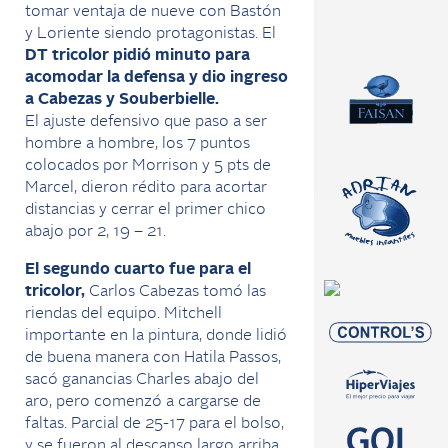
tomar
ventaja de nueve con Bastón
y
Loriente
siendo protagonistas. El
DT tricolor pidió minuto para
acomodar la defensa y dio ingreso
a Cabezas y
Souberbielle.
El
ajuste
defensivo que paso a ser
hombre a hombre, los 7 puntos
colocados por Morrison y 5
pts
de
Marcel, dieron rédito para acortar
distancias y cerrar el primer chico
abajo por 2, 19 – 21.
El segundo cuarto fue para el
tricolor,
Carlos Cabezas tomó las
riendas del equipo. Mitchell
importante en la pintura, donde lidió
de buena manera con
Hatila
Passos,
sacó ganancias Charles abajo del
aro, pero comenzó a cargarse de
faltas. Parcial de 25-17 para el bolso,
y se fueron al descanso largo arriba