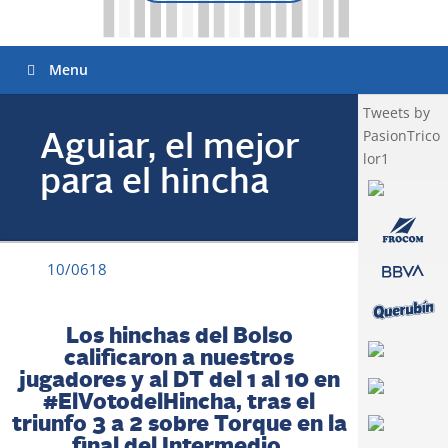
Menu
Tweets by
PasionTrico
Aguiar, el mejor
lor1
para el hincha
10/0618
Los hinchas del Bolso
calificaron a nuestros
jugadores y al DT del 1 al 10 en
#ElVotodelHincha, tras el
triunfo 3 a 2 sobre Torque en la
final del Intermedio.