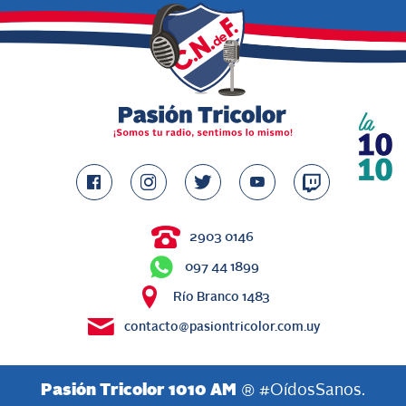
2903 0146
097 44 1899
Río Branco 1483
contacto@pasiontricolor.com.uy
Pasión Tricolor 1010 AM
® #OídosSanos.