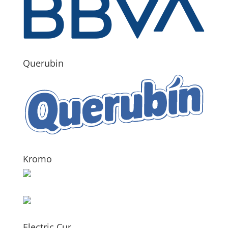
Querubin
Kromo
Electric Cur