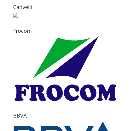
Cativelli
Frocom
BBVA