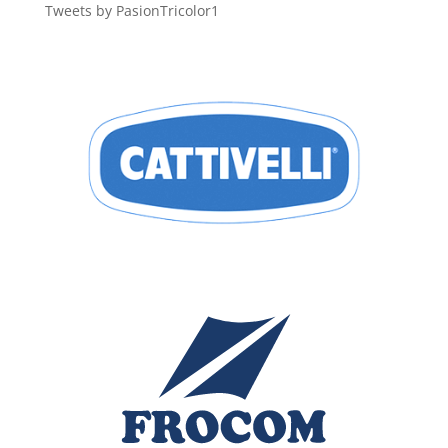
Tweets by PasionTricolor1