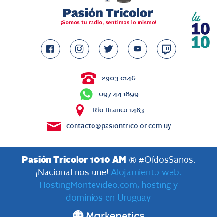
2903 0146
097 44 1899
Río Branco 1483
contacto@pasiontricolor.com.uy
Pasión Tricolor 1010 AM
® #OídosSanos.
¡Nacional nos une!
Alojamiento web:
HostingMontevideo.com, hosting y
dominios en Uruguay