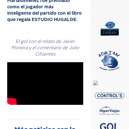
MaríaGiménez
fue premiado
como el jugador más
inteligente
del partido con el libro
que regala ESTUDIO HUGALDE.
El gol con el relato de Javier
Moreira y el comentario de Julio
Cifuentes