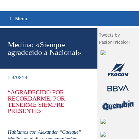
Menu
Tweets by
PasionTricolor1
Medina: «Siempre
agradecido a Nacional»
9/0819
“AGRADECIDO POR
RECORDARME, POR
TENERME SIEMPRE
PRESENTE»
Hablamos con Alexander “Cacique”
Medina en el día de su cumpleaños