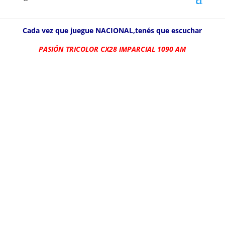
Arachán.El Bolso ganó, goleó y gustó y está más vivo
que nunca en la lucha por el torneo Apertura!
Cada vez que juegue NACIONAL,tenés que escuchar
PASIÓN TRICOLOR CX28 IMPARCIAL 1090 AM