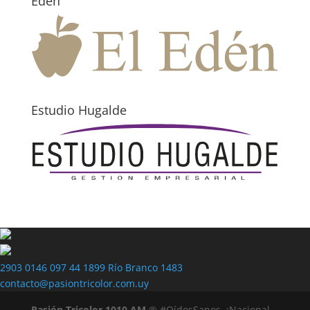
Edén
Estudio Hugalde
2903 0146
097 44 1899
Río Branco 1483
contacto@pasiontricolor.com.uy
Pasión Tricolor 1010 AM
® #OídosSanos. ¡Nacional