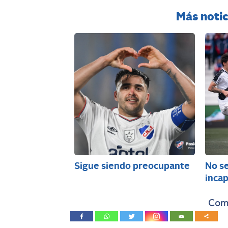
Más notic
Sigue siendo preocupante
No s
incap
Comp