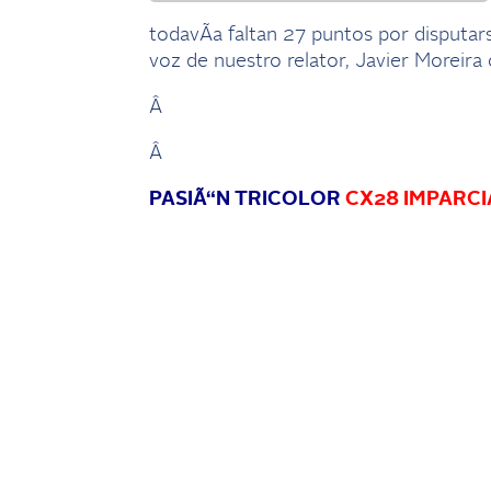
todavÃ­a faltan 27 puntos por disputar
voz de nuestro relator, Javier Moreira 
Â
Â
PASIÃ“N TRICOLOR
CX28 IMPARCI