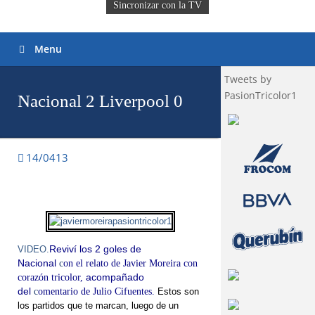
Sincronizar con la TV
Menu
Tweets by
PasionTricolor1
Nacional 2 Liverpool 0
14/0413
VIDEO.
Reviví los 2 goles de
Nacional
c
on
el relato de Javier Moreira con
corazón tricolor,
acompañado
del
c
omentario de Julio Cifuentes.
Estos son
los partidos que te marcan, luego de un