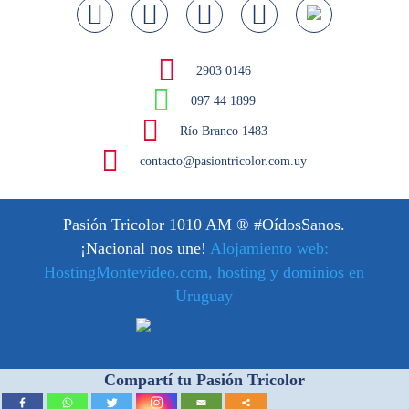
2903 0146
097 44 1899
Río Branco 1483
contacto@pasiontricolor.com.uy
Pasión Tricolor 1010 AM
® #OídosSanos.
¡Nacional nos une!
Alojamiento web:
HostingMontevideo.com, hosting y dominios en
Uruguay
Compartí tu Pasión Tricolor