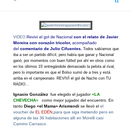
VIDEO.
Reviví el gol de Nacional
c
on
el relato de Javier
Moreira con corazón tricolor,
acompañado
del
c
omentario de Julio Cifuentes.
Todos sabíamos que
iba a ser un partido difícil, pero había que ganar y Nacional
ganó, por momentos con buen fútbol por ahí en otros como
en los últimos 15′ entregándole demasiado la pelota al rival,
pero lo importante es que el Bolso sumó de a tres y está
arriba en el campeonato. REVIVÍ el gol de Nacho con TU
RADIO…
Ignacio González
fue elegido el jugador
«LA
CHEVECHA»
como mejor jugador del encuentro. En
tanto
Diego «el Mama» Arismendi
se llevó el
el
voucher de
EL EDÉN,
para que siga metiendo pero en
alguna de las 36 habitaciones allí en Morelli casi
Camino Carrasco.