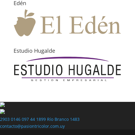
Edén
Estudio Hugalde
2903 0146
097 44 1899
Río Branco 1483
contacto@pasiontricolor.com.uy