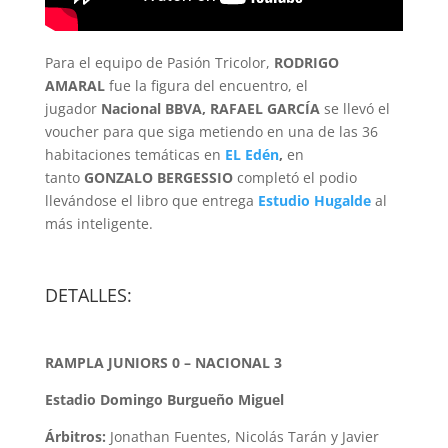
Para el equipo de Pasión Tricolor,
RODRIGO
AMARAL
fue la figura del encuentro, el
jugador
Nacional BBVA, RAFAEL GARCÍA
se llevó el
voucher para que siga metiendo en una de las 36
habitaciones temáticas en
EL Edén
,
en
tanto
GONZALO BERGESSIO
completó el podio
llevándose el libro que entrega
Estudio Hugalde
al
más inteligente.
DETALLES:
RAMPLA JUNIORS 0 – NACIONAL 3
Estadio Domingo Burgueño Miguel
Árbitros:
Jonathan Fuentes, Nicolás Tarán y Javier