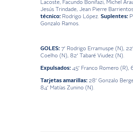
Lacoste, Facundo Bonifazi, Michel Ara
Jesús Trindade, Jean Pierre Barrientos
técnico:
Rodrigo López.
Suplentes:
Pa
Gonzalo Ramos.
GOLES:
7′ Rodrigo Erramuspe (N), 22′
Coelho (N), 82′ Tabaré Viudez (N).
Expulsados:
45′ Franco Romero (R), 6
Tarjet
as amarillas:
28′ Gonzalo Berges
84′ Matías Zunino (N).