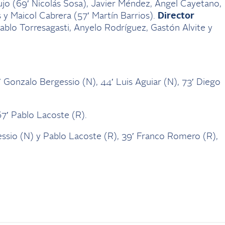
ujo (69′ Nicolás Sosa), Javier Méndez, Angel Cayetano,
 y Maicol Cabrera (57′ Martín Barrios).
Director
blo Torresagasti, Anyelo Rodríguez, Gastón Alvite y
 Gonzalo Bergessio (N), 44′ Luis Aguiar (N), 73′ Diego
7′ Pablo Lacoste (R).
sio (N) y Pablo Lacoste (R), 39′ Franco Romero (R),