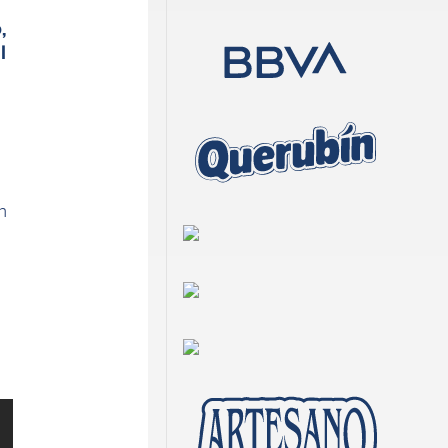
,
l
n