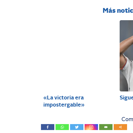
Más notic
«La victoria era
Sigu
impostergable»
Comp