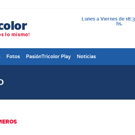
Lunes a Viernes de 18:
AL AIRE cada vez qu
Nacional
hs.
s
Fotos
PasiónTricolor Play
Noticias
0
MEROS