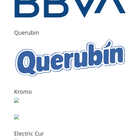
Querubin
Kromo
Electric Cur