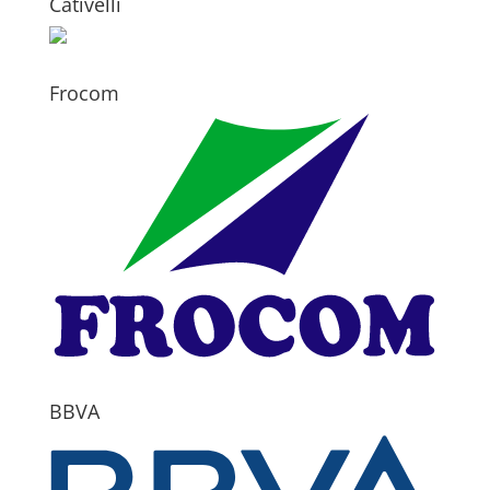
Cativelli
Frocom
BBVA