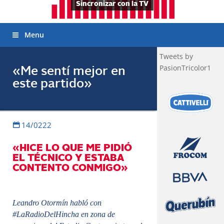
Sincronizar con la TV
Menu
Tweets by
PasionTricolor1
«Me sentí mejor en
este partido»
14/0222
«HICE LO QUE ME PIDIÓ
EL TÉCNICO Y ESTABA
CONTENTO CONMIGO»
Leandro Otormín habló con
#LaRadioDelHincha en zona de