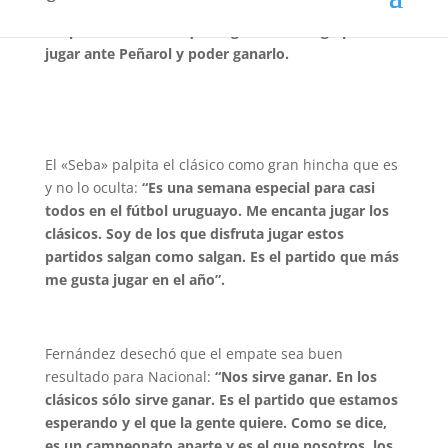
hincha. Ayer habló en conferencia de prensa en Los
Céspedes deseando que llegue el domingo para
jugar ante Peñarol y poder ganarlo.
El «Seba» palpita el clásico como gran hincha que es
y no lo oculta:
“Es una semana especial para casi
todos en el fútbol uruguayo. Me encanta jugar los
clásicos. Soy de los que disfruta jugar estos
partidos salgan como salgan. Es el partido que más
me gusta jugar en el año”.
Fernández desechó que el empate sea buen
resultado para Nacional:
“Nos sirve ganar. En los
clásicos sólo sirve ganar. Es el partido que estamos
esperando y el que la gente quiere. Como se dice,
es un campeonato aparte y es el que nosotros, los