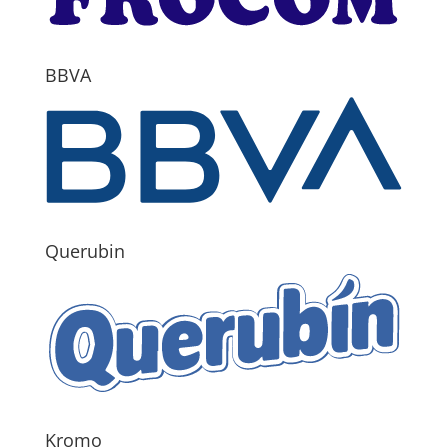
BBVA
Querubin
Kromo