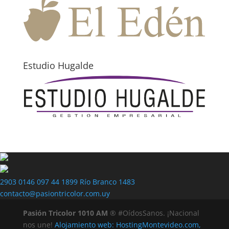
Estudio Hugalde
2903 0146
097 44 1899
Río Branco 1483
contacto@pasiontricolor.com.uy
Pasión Tricolor 1010 AM
® #OídosSanos. ¡Nacional
nos une!
Alojamiento web: HostingMontevideo.com,