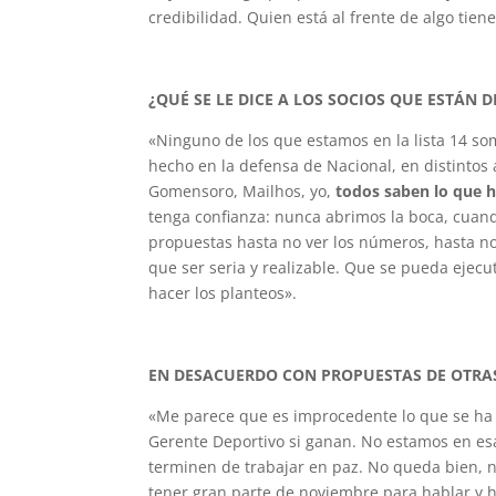
credibilidad. Quien está al frente de algo tiene
¿QUÉ SE LE DICE A LOS SOCIOS QUE ESTÁN D
«Ninguno de los que estamos en la lista 14 s
hecho en la defensa de Nacional, en distintos
Gomensoro, Mailhos, yo,
todos saben lo que 
tenga confianza: nunca abrimos la boca, cua
propuestas hasta no ver los números, hasta n
que ser seria y realizable. Que se pueda ejecu
hacer los planteos».
EN DESACUERDO CON PROPUESTAS DE OTRAS
«Me parece que es improcedente lo que se ha 
Gerente Deportivo si ganan. No estamos en es
terminen de trabajar en paz. No queda bien, no
tener gran parte de noviembre para hablar y ha