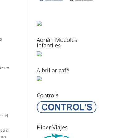
s
Adrián Muebles
Infantiles
e
tiene
A brillar café
Controls
r el
Hiper Viajes
vas a
 no