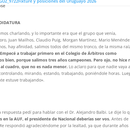
Fixture y posiciones del Uruguayo 2026
ose
NDIDATURA
os charlando, y lo importante era que el grupo que venía,
soro, Juan Mailhos, Claudio Puig, Morgan Martínez, Mario Menénde
mos, hay afinidad, salimos todos del mismo tronco, de la misma raí
. Empecé a trabajar primero en el Colegio de Árbitros como
os bien, porque salimos tres años campeones. Pero ojo, no hice 
 al cuadro, que no es nada menor.
Lo aclaro para que nadie vaya 
controlando, mirando, estando, trabajando, poniéndole horas. Lue
nte estuve trabajando».
respuesta pedí para hablar con el Dr. Alejandro Balbi. Le dije lo 
ás en la AUF, el presidente de Nacional deberías ser vos.
Antes de 
 Me respondió agradeciéndome por la lealtad, ya que durante años