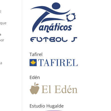
l
 que
e
por
Tafirel
ra
Edén
Estudio Hugalde