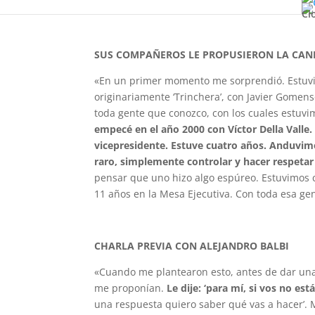
y las propuestas de su grupo.
Cl
SUS COMPAÑEROS LE PROPUSIERON LA CA
«En un primer momento me sorprendió. Estuvim
originariamente ‘Trinchera’, con Javier Gomen
toda gente que conozco, con los cuales estuvi
empecé en el año 2000 con Víctor Della Valle
vicepresidente. Estuve cuatro años. Anduvim
raro, simplemente controlar y hacer respetar
pensar que uno hizo algo espúreo. Estuvimos 
11 años en la Mesa Ejecutiva. Con toda esa ge
CHARLA PREVIA CON ALEJANDRO BALBI
«Cuando me plantearon esto, antes de dar una 
me proponían.
Le dije: ‘para mí, si vos no est
una respuesta quiero saber qué vas a hacer’.