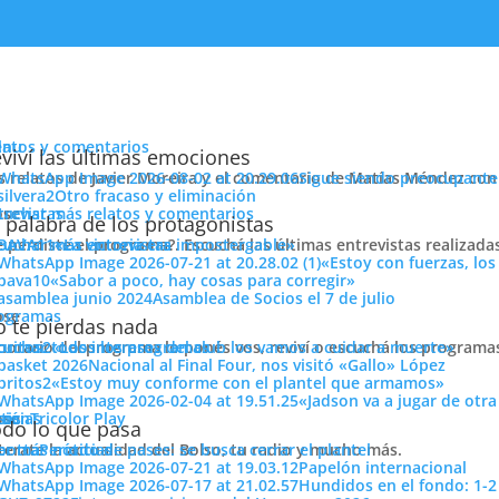
enu
latos y comentarios
viví las últimas emociones
s relatos de Javier Moreira y el comentario de Matías Méndez con 
Sigue siendo preocupante
Otro fracaso y eliminación
cuchar más relatos y comentarios
ose
trevistas
en las difíciles»
 palabra de los protagonistas
e perdiste el programa?. Escuchá las últimas entrevistas realizada
cuchar más entrevistas
«La victoria era impostergable»
«Estoy con fuerzas, los
«Sabor a poco, hay cosas para corregir»
Asamblea de Socios el 7 de julio
ose
ogramas
 te pierdas nada
 horario del programa lo ponés vos, reviví o escuchá los program
cuchar todos los programas
«Los intereses del club los vamos a cuidar a muerte»
Nacional al Final Four, nos visitó «Gallo» López
S HECHO EN LA DEFENSA DE NACIONAL»
«Estoy muy conforme con el plantel que armamos»
«Jadson va a jugar de otr
ose
tos
siónTricolor Play
ticias
do lo que pasa
terate la actualidad del Bolso, tu radio y mucho más.
er más noticias
Período de pases: se busca cerrar el plantel
no» Giuria, candidato a la presidencia de Nacional por la lista 14,
Papelón internacional
 pasó por todos los temas, en las que nos brindó su parecer, sus id
Hundidos en el fondo: 1-2