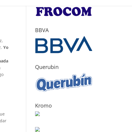
BBVA
z,
z.
Yo
nada
Querubin
a
go
Kromo
que
dar