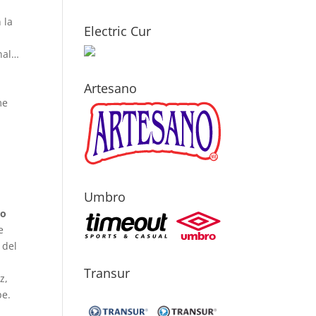
 la
Electric Cur
nal…
Artesano
me
Umbro
io
e
 del
Transur
z,
pe.