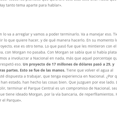
ay tanto tema aparte para hablar».
 lo va a arreglar y vamos a poder terminarlo. Va a manejar eso. T
r lo que quiere hacer, y de qué manera hacerlo. En su momento l
oyecto, ese es otro tema. Lo que pasó fue que les mintieron con el
lea, con Morgan no pasaba. Con Morgan se sabía que si había plata
amos a involucrar a Nacional en nada, más que aquel porcentaje q
 respetó eso.
Un proyecto de 17 millones de dólares pasó a 29, y
ras partes. Esto se fue de las manos.
Tiene que volver el agua al
sté dispuesta a trabajar, que tenga experiencia en Nacional. ¿Por 
han estado, han hecho las cosas bien. Que juzguen por ese lado. 
ir, terminar el Parque Central es un compromiso de Nacional, se
que tiene ideado Morgan, por la vía bancaria, de reperfilamientos.
r el Parque».