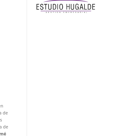
en
a de
es
ta de
rmé