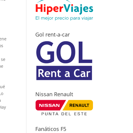
Gol rent-a-car
iene
os
 se
ue
qué
Lo
Nissan Renault
a
 Hay
Fanáticos F5