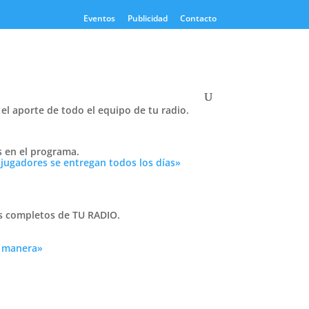
Eventos
Publicidad
Contacto
el aporte de todo el equipo de tu radio.
Twitter
s en el programa.
Tweets by PasionTricolor1
 jugadores se entregan todos los días»
Cativelli
as completos de TU RADIO.
a manera»
Frocom
 lema
eas,