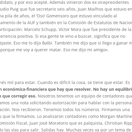
ndidato, y por eso acepté. Además vinieron dos ex vicepresidentes
io Puig que fue secretario seis años, Juan Mailhos que estuvo en
a pila de años, el ‘Oso’ Gomensoro que estuvo vinculado al
lamento de la AUF y también en la Comisión de Estatutos de Nacio
articipación. Marcelo Schupp, Víctor Mora que fue presidente de la
eriencia positiva. Si esa gente te vino a buscar, significa que no
jaste. Eso me lo dijo Balbi. También me dijo que si llego a ganar 
porque me voy a querer matar. Eso me dijo mi amigo».
enés mil para estar. Cuando es difícil la cosa, se tiene que estar. Es
n económica-financiera que hay que resolver. No hay un equilibr
 que corregir eso.
Nosotros tenemos un equipo de contadores qu
mos una nota solicitando autorización para hablar con la persona
tuación. Nos recibieron. Tenemos todos los números. Firmamos una
os que la firmamos. Lo analizaron contadores como Morgan Martíne
omisión Fiscal, Juan José Moratorio que es palquista, Christian Rip
o las vías para salir. Salidas hay. Muchas veces va por un tema de