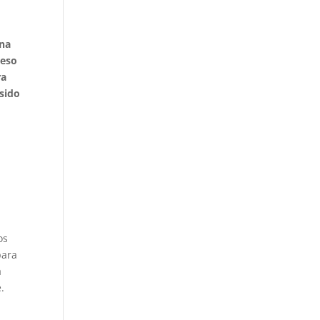
una
 eso
ra
 sido
os
para
a
.