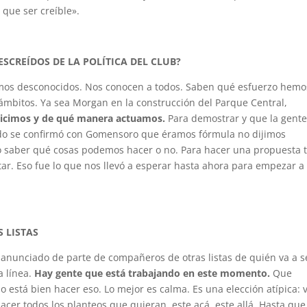
 que ser creíble».
ESCREÍDOS DE LA POLÍTICA DEL CLUB?
omos desconocidos. Nos conocen a todos. Saben qué esfuerzo hemo
 ámbitos. Ya sea Morgan en la construcción del Parque Central,
hicimos y de qué manera actuamos.
Para demostrar y que la gent
ndo se confirmó con Gomensoro que éramos fórmula no dijimos
o saber qué cosas podemos hacer o no. Para hacer una propuesta 
tar. Eso fue lo que nos llevó a esperar hasta ahora para empezar a
 LISTAS
anunciado de parte de compañeros de otras listas de quién va a se
a línea.
Hay gente que está trabajando en este momento.
Que
 está bien hacer eso. Lo mejor es calma. Es una elección atípica: 
cer todos los planteos que quieran, este acá, este allá. Hasta que