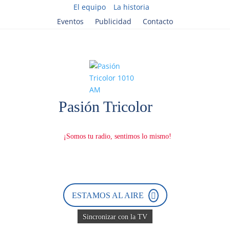
El equipo
La historia
Eventos
Publicidad
Contacto
D
e
s
c
a
ESTAMOS AL AIRE
r
g
á
Sincronizar con la TV
n