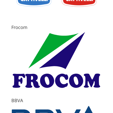
Frocom
BBVA