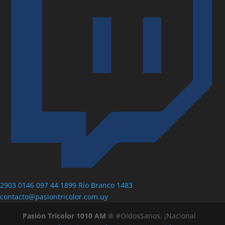
2903 0146
097 44 1899
Río Branco 1483
contacto@pasiontricolor.com.uy
Pasión Tricolor 1010 AM
® #OídosSanos. ¡Nacional