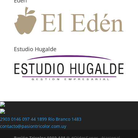
Edén
Estudio Hugalde
2903 0146
097 44 1899
Río Branco 1483
contacto@pasiontricolor.com.uy
Pasión Tricolor 1010 AM
® #OídosSanos. ¡Nacional