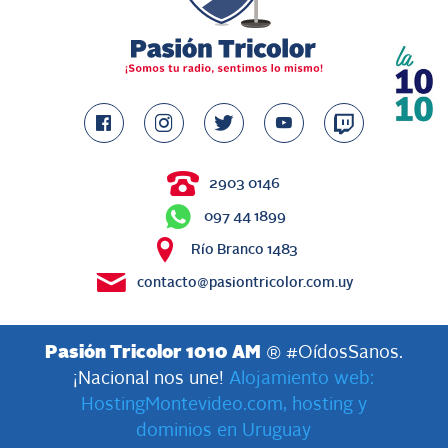
2903 0146
097 44 1899
Río Branco 1483
contacto@pasiontricolor.com.uy
Pasión Tricolor 1010 AM
® #OídosSanos.
¡Nacional nos une!
Alojamiento web:
HostingMontevideo.com, hosting y
dominios en Uruguay