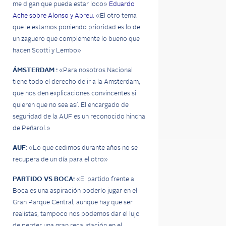
me digan que pueda estar loco»
Eduardo
Ache sobre Alonso y Abreu.
«El otro tema
que le estamos poniendo prioridad es lo de
un zaguero que complemente lo bueno que
hacen Scotti y Lembo»
ÁMSTERDAM :
«Para nosotros Nacional
tiene todo el derecho de ir a la Amsterdam,
que nos den explicaciones convincentes si
quieren que no sea así.
El encargado de
seguridad de la AUF es un reconocido hincha
de Peñarol.»
AUF
: «Lo que cedimos durante años no se
recupera de un día para el otro»
PARTIDO VS BOCA:
«El partido frente a
Boca es una aspiración poderlo jugar en el
Gran Parque Central, aunque hay que ser
realistas, tampoco nos podemos dar el lujo
de perder una gran recaudación en el