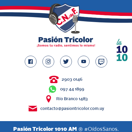
2903 0146
097 44 1899
Río Branco 1483
contacto@pasiontricolor.com.uy
Pasión Tricolor 1010 AM
® #OídosSanos.