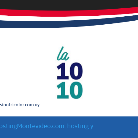
iontricolor.com.uy
ostingMontevideo.com, hosting y