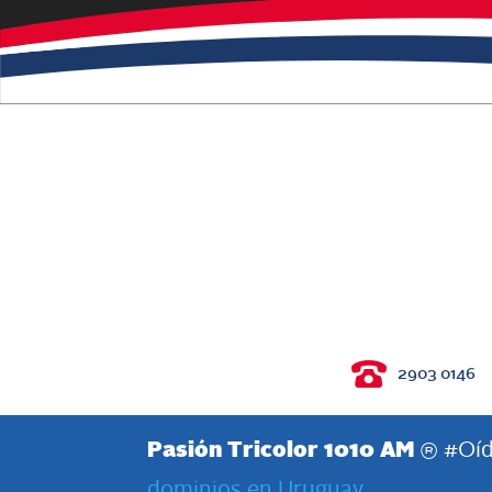
2903 0146
Pasión Tricolor 1010 AM
® #Oíd
dominios en Uruguay