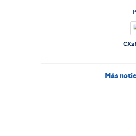
CX2
Más notic