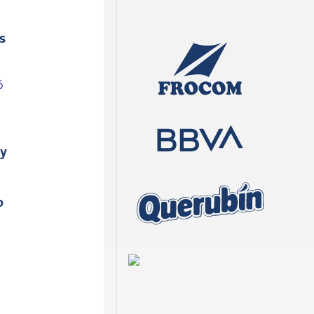
s
ó
 y
o