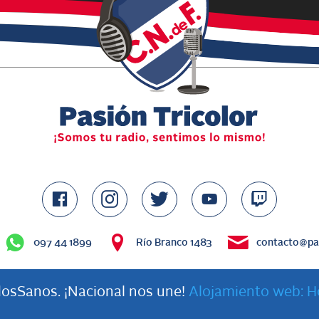
097 44 1899
Río Branco 1483
contacto@pas
osSanos. ¡Nacional nos une!
Alojamiento web: H