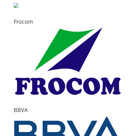
Frocom
BBVA