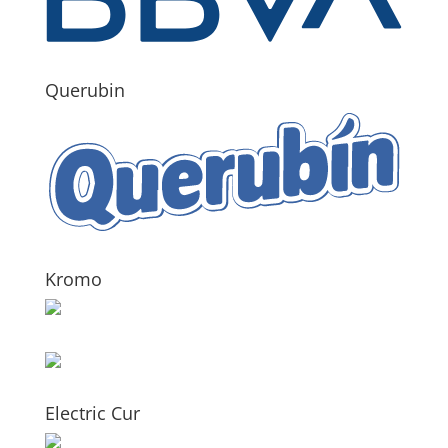
Querubin
Kromo
Electric Cur