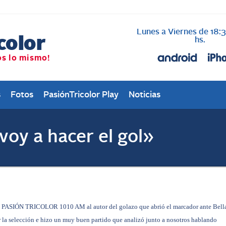
Lunes a Viernes de 18:
AL AIRE cada vez qu
Nacional
hs.
s
Fotos
PasiónTricolor Play
Noticias
voy a hacer el gol»
 de PASIÓN TRICOLOR 1010 AM al autor del golazo que abrió el marcador ante Bell
or la selección e hizo un muy buen partido que analizó junto a nosotros hablando