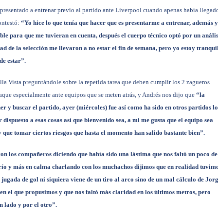
 presentado a entrenar previo al partido ante Liverpool cuando apenas había llegad
contestó:
“Yo hice lo que tenía que hacer que es presentarme a entrenar, además 
ble para que me tuvieran en cuenta, después el cuerpo técnico optó por un anális
idad de la selección me llevaron a no estar el fin de semana, pero yo estoy tranqui
de estar”.
a Vista preguntándole sobre la repetida tarea que deben cumplir los 2 zagueros
aque especialmente ante equipos que se meten atrás, y Andrés nos dijo que
“la
r y buscar el partido, ayer (miércoles) fue así como ha sido en otros partidos lo
r dispuesto a esas cosas así que bienvenido sea, a mi me gusta que el equipo sea
y que tomar ciertos riesgos que hasta el momento han salido bastante bien”.
con los compañeros diciendo que había sido una lástima que nos faltó un poco de
frío y más en calma charlando con los muchachos dijimos que en realidad tuvim
a jugada de gol ni siquiera viene de un tiro al arco sino de un mal cálculo de Jor
 en el que propusimos y que nos faltó más claridad en los últimos metros, pero
 lado y por el otro”.