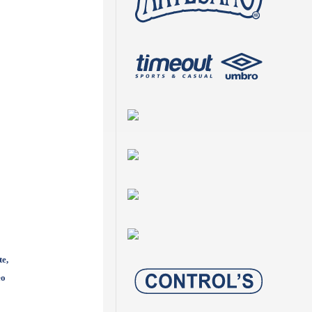
te,
eo