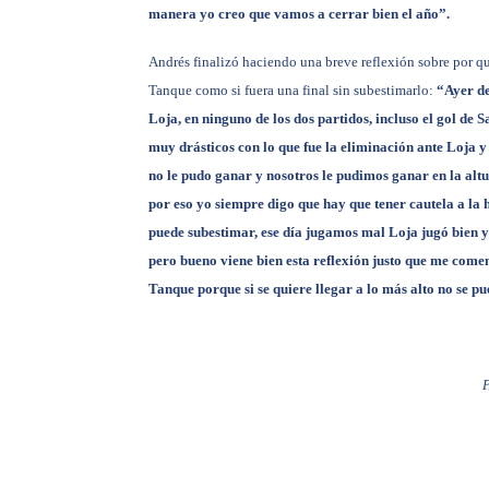
manera yo creo que vamos a cerrar bien el año”.
Andrés finalizó haciendo una breve reflexión sobre por qu
Tanque como si fuera una final sin subestimarlo:
“Ayer de
Loja, en ninguno de los dos partidos, incluso el gol de S
muy drásticos con lo que fue la eliminación ante Loja 
no le pudo ganar y nosotros le pudimos ganar en la altu
por eso yo siempre digo que hay que tener cautela a la 
puede subestimar, ese día jugamos mal Loja jugó bien y 
pero bueno viene bien esta reflexión justo que me coment
Tanque porque si se quiere llegar a lo más alto no se p