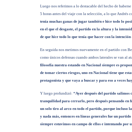
Luego nos referimos a lo destacable del hecho de haberse
5 horas antes del viaje con la selección, a lo que Andrés 
tenía muchas ganas de jugar también e hice todo lo posi
en el que el desgaste, el partido en la altura y la intens
de que hice todo lo que tenía que hacer con la intención 
En seguida nos metimos nuevamente en el partido con Bell
como únicos defensas cuando ambos laterales se van al at
filosofía nuestra estando en Nacional siempre es propone
de tomar ciertos riesgos, uno en Nacional tiene que esta
protagonista y que vaya a buscar y para eso a veces ha
Y luego profundizó:
“Ayer después del partido salimos 
tranquilidad para cerrarlo, pero después pensando en 
un solo tiro al arco en todo el partido, porque incluso l
y nada más, entonces en líneas generales fue un partido
siempre estuvimos en campo de ellos e intentando por un