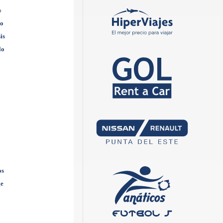
o
yo
is
lo
os
ge