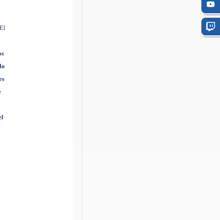
El
os
lo
es
e
el