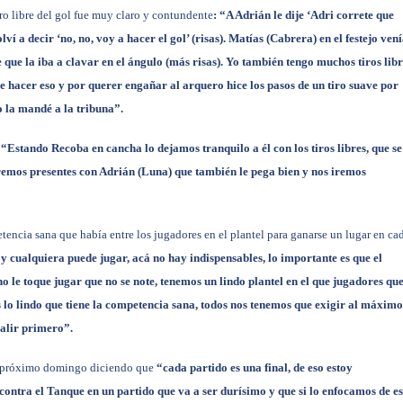
ro libre del gol fue muy claro y contundente
: “A Adrián le dije ‘Adri correte que
lví a decir ‘no, no, voy a hacer el gol’ (risas). Matías (Cabrera) en el festejo ven
 que la iba a clavar en el ángulo (más risas). Yo también tengo muchos tiros libr
ise hacer eso y por querer engañar al arquero hice los pasos de un tiro suave por
o la mandé a la tribuna”.
:
“Estando Recoba en cancha lo dejamos tranquilo a él con los tiros libres, que se
aremos presentes con Adrián (Luna) que también le pega bien y nos iremos
encia sana que había entre los jugadores en el plantel para ganarse un lugar en ca
y cualquiera puede jugar, acá no hay indispensables, lo importante es que el
o le toque jugar que no se note, tenemos un lindo plantel en el que jugadores qu
es lo lindo que tiene la competencia sana, todos nos tenemos que exigir al máximo
alir primero”.
 el próximo domingo diciendo que
“cada partido es una final, de eso estoy
ontra el Tanque en un partido que va a ser durísimo y que si lo enfocamos de e