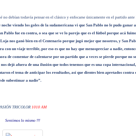
é no debían todavía pensar en el clásico y enfocarse únicamente en el partido ante 
 noche viendo los goles de la sudamericana vi que San Pablo no le pudo ganar a
an Pablo fue en contra, o sea que se ve lo parejo que es el fútbol porque acá fuim
y Loja nos ganó bien en el Centenario porque jugó mejor que nosotros, y San Pab
ra con un viaje terrible, por eso es que no hay que menospreciar a nadie, entonc
hora de comentar de calentarse por un partido que a veces se pierde porque no s
nos dejó afuera de una ilusión que todos tenemos que es una copa internacional,
aron el tema de anticipar los resultados, así que dientes bien apretados contra 
uede subestimar a nadie”.
PASIÓN TRICOLOR
1010 AM
Sentimos lo mismo !!!