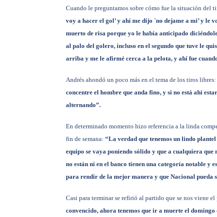
Cuando le preguntamos sobre cómo fue la situación del ti
voy a hacer el gol’ y ahí me dijo `no dejame a mi’ y le vo
muerto de risa porque yo le había anticipado diciéndole
al palo del golero, incluso en el segundo que tuve le qu
arriba y me le afirmé cerca a la pelota, y ahí fue cuand
Andrés ahondó un poco más en el tema de los tiros libres
concentre el hombre que anda fino, y si no está ahí est
alternando”.
En determinado momento hizo referencia a la linda compet
fin de semana:
“La verdad que tenemos un lindo plantel 
equipo se vaya poniendo sólido y que a cualquiera que n
no están ni en el banco tienen una categoría notable y 
para rendir de la mejor manera y que Nacional pueda s
Casi para terminar se refirió al partido que se nos viene
convencido, ahora tenemos que ir a muerte el domingo c