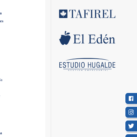
ía
es
da
e
sa