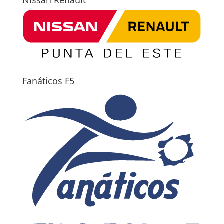
Nissan Renault
Fanáticos F5