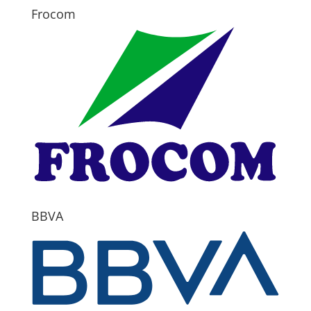
Frocom
BBVA