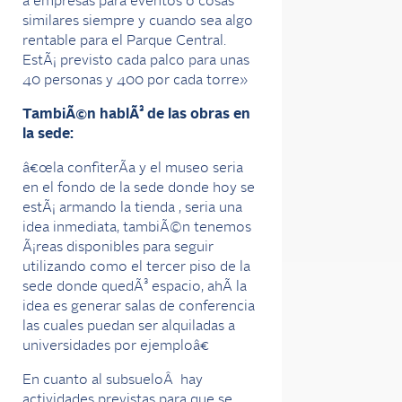
a empresas para eventos o cosas
similares siempre y cuando sea algo
rentable para el Parque Central.
EstÃ¡ previsto cada palco para unas
40 personas y 400 por cada torre»
TambiÃ©n hablÃ³ de las obras en
la sede:
â€œla confiterÃ­a y el museo seria
en el fondo de la sede donde hoy se
estÃ¡ armando la tienda , seria una
idea inmediata, tambiÃ©n tenemos
Ã¡reas disponibles para seguir
utilizando como el tercer piso de la
sede donde quedÃ³ espacio, ahÃ­ la
idea es generar salas de conferencia
las cuales puedan ser alquiladas a
universidades por ejemploâ€
En cuanto al subsueloÂ hay
actividades previstas para que se