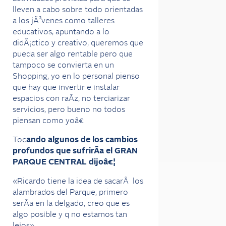
lleven a cabo sobre todo orientadas
a los jÃ³venes como talleres
educativos, apuntando a lo
didÃ¡ctico y creativo, queremos que
pueda ser algo rentable pero que
tampoco se convierta en un
Shopping, yo en lo personal pienso
que hay que invertir e instalar
espacios con raÃ­z, no terciarizar
servicios, pero bueno no todos
piensan como yoâ€
Toc
ando algunos de los cambios
profundos que sufrirÃ­a el GRAN
PARQUE CENTRAL dijoâ€¦
«Ricardo tiene la idea de sacarÂ los
alambrados del Parque, primero
serÃ­a en la delgado, creo que es
algo posible y q no estamos tan