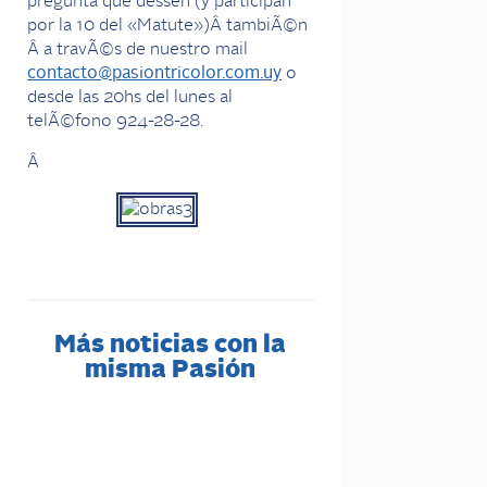
pregunta que dessen (y participan
por la 10 del «Matute»)Â tambiÃ©n
Â a travÃ©s de nuestro mail
contacto@pasiontricolor.com.uy
o
desde las 20hs del lunes al
telÃ©fono 924-28-28.
Â
Más noticias con la
misma Pasión