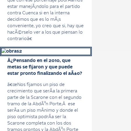
que con ese porcentaje podrÃ­amos
estar manejÃ¡ndolo para el partido
contra Cuenca si en la interna
decidimos que es lo mÃ¡s
conveniente, yo creo que si, hay que
hacÃ©rselo ver a los que piensan lo
contrarioâ€
Â¿Pensando en el 2010, que
metas se fijaron y que puede
estar pronto finalizando el aÃ±o?
â€œNos fijamos un piso de
crecimiento que serÃ­a la primera
parte de la Scarone con el segundo
tramo de la AbdÃ³n Porte,Â ese
serÃ­a un piso mÃ­nimo y donde el
piso optimista podrÃ­a ser la
Scarone completa con los dos
tramos prontos y la AbdÃ³n Porte