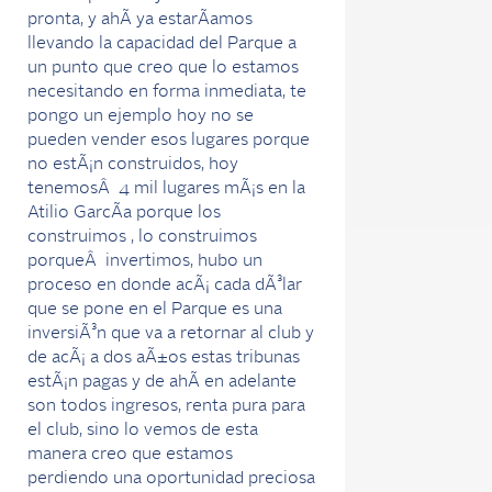
pronta, y ahÃ­ ya estarÃ­amos
llevando la capacidad del Parque a
un punto que creo que lo estamos
necesitando en forma inmediata, te
pongo un ejemplo hoy no se
pueden vender esos lugares porque
no estÃ¡n construidos, hoy
tenemosÂ 4 mil lugares mÃ¡s en la
Atilio GarcÃ­a porque los
construimos , lo construimos
porqueÂ invertimos, hubo un
proceso en donde acÃ¡ cada dÃ³lar
que se pone en el Parque es una
inversiÃ³n que va a retornar al club y
de acÃ¡ a dos aÃ±os estas tribunas
estÃ¡n pagas y de ahÃ­ en adelante
son todos ingresos, renta pura para
el club, sino lo vemos de esta
manera creo que estamos
perdiendo una oportunidad preciosa