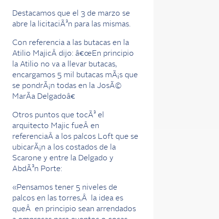
Destacamos que el 3 de marzo se
abre la licitaciÃ³n para las mismas.
Con referencia a las butacas en la
Atilio MajicÂ dijo: â€œEn principio
la Atilio no va a llevar butacas,
encargamos 5 mil butacas mÃ¡s que
se pondrÃ¡n todas en la JosÃ©
MarÃ­a Delgadoâ€
Otros puntos que tocÃ³ el
arquitecto Majic fueÂ en
referenciaÂ a los palcos Loft que se
ubicarÃ¡n a los costados de la
Scarone y entre la Delgado y
AbdÃ³n Porte:
«Pensamos tener 5 niveles de
palcos en las torres,Â la idea es
queÂ en principio sean arrendados