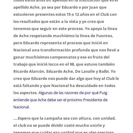
todos estos años un apellido en la institución que es el
apellido Ache, ya sea por Eduardo o por Juan que
estuvieron presentes estos 15 o 12 años en el Club con
los resultados que están a la vista y yo creo que
tenemos que seguir en este proceso. Yo apoyo la línea
de Ache respetando muchísimo la línea de Fuentes,
pero Eduardo representa el proceso que inició en
Nacional una transformación profunda que nos llevó a
ganar muchísimos campeonatos y eso es fruto del
trabajo que inició Iocco en el 98, que estuvo también
Ricardo Alarcón, Eduardo Ache, De Lavalle y Balbi.
Yo
creo que Eduardo nos puede dar algo que hoy al Club le
está faltando y que Nacional ha descuidado en todos
los aspectos.
Algunas de las razones de por qué Puig
entiende que Ache debe ser el próximo Presidente de
Nacional.
….Espero que la campaña sea con altura, con unidad,
el club no se puede dividir costó mucho unirlo y
tenemos que cuidar esa unidad que es algo precioso