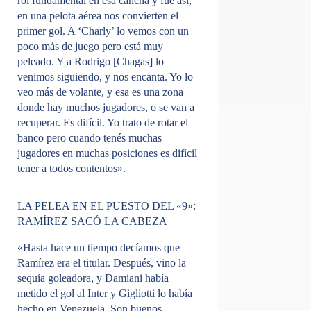
rol fundamental en esa cancha y fue así,
en una pelota aérea nos convierten el
primer gol. A ‘Charly’ lo vemos con un
poco más de juego pero está muy
peleado. Y a Rodrigo [Chagas] lo
venimos siguiendo, y nos encanta. Yo lo
veo más de volante, y esa es una zona
donde hay muchos jugadores, o se van a
recuperar. Es difícil. Yo trato de rotar el
banco pero cuando tenés muchas
jugadores en muchas posiciones es difícil
tener a todos contentos».
LA PELEA EN EL PUESTO DEL «9»:
RAMÍREZ SACÓ LA CABEZA
«Hasta hace un tiempo decíamos que
Ramírez era el titular. Después, vino la
sequía goleadora, y Damiani había
metido el gol al Inter y Gigliotti lo había
hecho en Venezuela. Son buenos