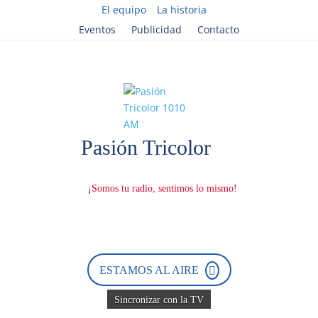
El equipo
La historia
Eventos
Publicidad
Contacto
D
e
s
c
a
ESTAMOS AL AIRE
r
g
á
Sincronizar con la TV
n