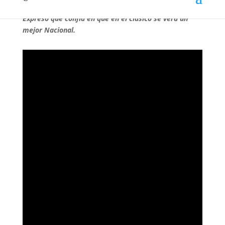
física y que había que «salir de estos amistosos».
Expresó que confía en que en el clásico se verá un
mejor Nacional.