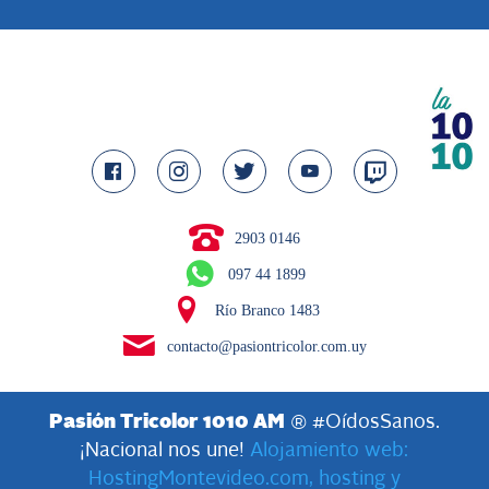
2903 0146
097 44 1899
Río Branco 1483
contacto@pasiontricolor.com.uy
Pasión Tricolor 1010 AM
® #OídosSanos.
¡Nacional nos une!
Alojamiento web:
HostingMontevideo.com, hosting y