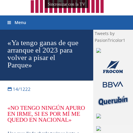
Sincronizar con la TV
Menu
Tweets by
PasionTricolor1
«Ya tengo ganas de que
arranque el 2023 para
volver a pisar el
Parque»
14/1222
«NO TENGO NINGÚN APURO
EN IRME, SI ES POR MÍ ME
QUEDO EN NACIONAL»