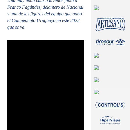
Una muy linda charla tuvimos junto a
Franco Fagúndez, delantero de Nacional
y una de las figuras del equipo que ganó
el Campeonato Uruguayo en este 2022
que se va.