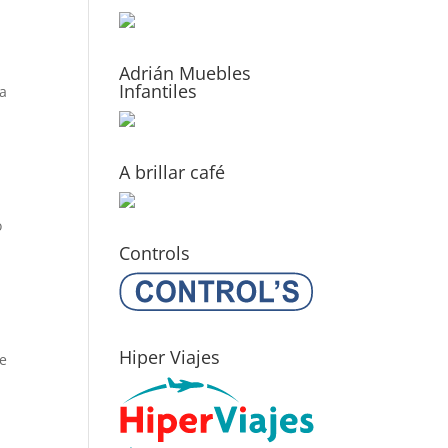
Adrián Muebles
Infantiles
ha
A brillar café
o
Controls
Hiper Viajes
se