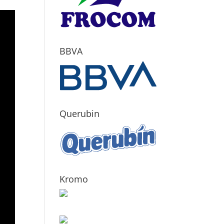
BBVA
Querubin
Kromo