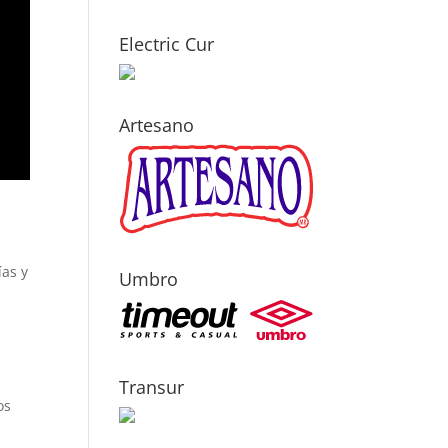
Electric Cur
Artesano
ías y
Umbro
Transur
os