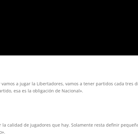
amos a jugar la Libertadores, vamos a tener partidos cada tres d
ido, esa es la obligación de Nacional».
la calidad de jugadores que hay. Solamente resta definir pequeñ
o».