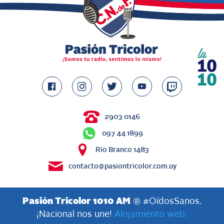
2903 0146
097 44 1899
Río Branco 1483
contacto@pasiontricolor.com.uy
Pasión Tricolor 1010 AM
® #OídosSanos.
¡Nacional nos une!
Alojamiento web: