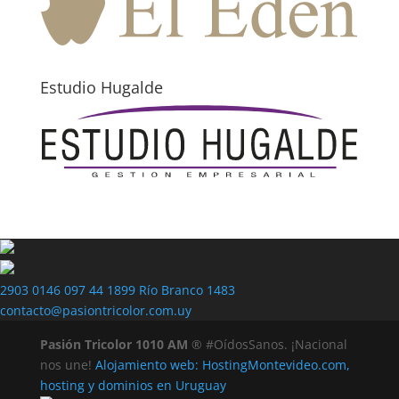
Estudio Hugalde
2903 0146
097 44 1899
Río Branco 1483
contacto@pasiontricolor.com.uy
Pasión Tricolor 1010 AM
® #OídosSanos. ¡Nacional
nos une!
Alojamiento web: HostingMontevideo.com,
hosting y dominios en Uruguay