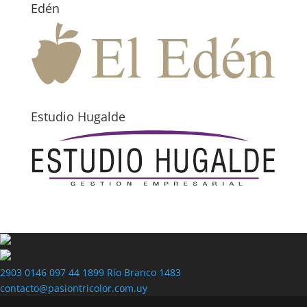
Edén
Estudio Hugalde
2903 0146
097 44 1899
Río Branco 1483
contacto@pasiontricolor.com.uy