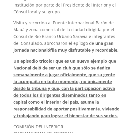
institución por parte del Presidente del Interior y el
Cónsul local y su grupo.
Visita y recorrida al Puente Internacional Barón de
Mauá y zona comercial de la ciudad dirigida por el
Cónsul de Río Branco Urbano Saravia e integrantes
del Consulado, abrocharon el epílogo de
una gran
jornada nacionalófila muy disfrutable y recordable.
Un episodio tricolor que es un nuevo ejemplo que
Nacional dejó de ser un club que sólo se dedica
semanalmente a jugar oficialmente, que su gente
lo acompaña en todo momento, no únicamente
desde la tribuna y que, con la participación activa
de todos los dirigentes diseminados tanto en
capital como el interior del país, asume la
responsabilidad de aportar positivamente, viviendo
y trabajando para lograr el bienestar de sus socios.
COMISIÓN DEL INTERIOR