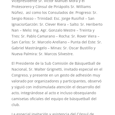
Vicepresidente Sr. Víctor Manuel Mora y el
Protesorero y Cónsul de Piriápolis Sr. Williams
Núñez, así como los Consulados de: Progreso: Sr.
Sergio Rosso – Trinidad: Esc. Jorge Rusiñol – San
Ignacio/Garzón: Sr. Clever Riera – Salto: Sr. Heriberto
Nan – Melo: Ing. Agr. Gonzalo Mestre – Treinta y
Tres: Sr. Pablo Camarano – Rocha: Sr. Rover Viera –
San Carlos: Sr. Marcelo Arellano – Punta del Este: Sr.
Gabriel Mastrángelo – Minas: Sr. Oscar Bustillo y
Nueva Palmira: Sr. Marcos Silvestre.
El Presidente de la Sub Comisión de Básquetball de
Nacional, Sr. Walter Grignetti, invitado especial en el
Congreso, y presente en un gesto de adhesión muy
valorado por organizadores y participantes, observó
y siguió con indisimulada atención el desarrollo del
acto, integrándose al acto e incluso obsequiando
camisetas oficiales del equipo de básquetball del
club.
La especial invitación y asistencia del Cónsul de