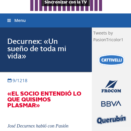
Sincronizar con la TV
Menu
Tweets by
PasionTricolor1
Decurnex: «Un
sueño de toda mi
vida»
9/1218
«EL SOCIO ENTENDIÓ LO
QUE QUISIMOS
PLASMAR»
José Decurnex habló con Pasión