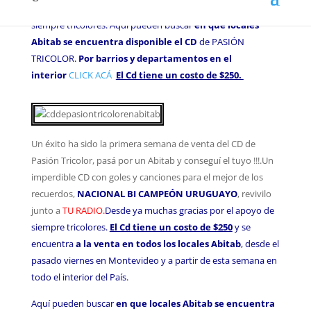
junto a
TU RADIO.
Desde ya muchas gracias por el apoyo de
siempre tricolores.
Aquí pueden buscar
en que locales
Abitab se encuentra disponible el CD
de PASIÓN
TRICOLOR.
Por barrios y departamentos en el
interior
CLICK ACÁ
El Cd tiene un costo de $250.
Un éxito ha sido la primera semana de venta del CD de
Pasión Tricolor, pasá por un Abitab y conseguí el tuyo !!!.Un
imperdible CD con goles y canciones para el mejor de los
recuerdos,
NACIONAL BI CAMPEÓN URUGUAYO
, revivilo
junto a
TU RADIO.
Desde ya muchas gracias por el apoyo de
siempre tricolores.
El Cd tiene un costo de $250
y se
encuentra
a la venta en todos los locales Abitab
, desde el
pasado viernes en Montevideo y a partir de esta semana en
todo el interior del País.
Aquí pueden buscar
en que locales Abitab se encuentra