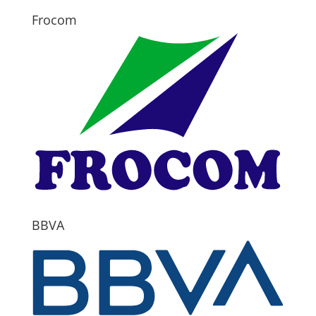
Frocom
BBVA