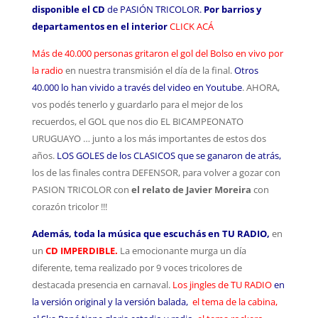
disponible el CD
de PASIÓN TRICOLOR.
Por barrios y
departamentos en el interior
CLICK ACÁ
Más de 40.000 personas gritaron el gol del Bolso en vivo por
la radio
en nuestra transmisión el día de la final.
Otros
40.000 lo han vivido a través del video en Youtube
. AHORA,
vos podés tenerlo y guardarlo para el mejor de los
recuerdos, el GOL que nos dio EL BICAMPEONATO
URUGUAYO … junto a los más importantes de estos dos
años.
LOS GOLES de los CLASICOS que se ganaron de atrás,
los de las finales contra DEFENSOR, para volver a gozar con
PASION TRICOLOR con
el relato de Javier Moreira
con
corazón tricolor !!!
Además, toda la música que escuchás en TU RADIO,
en
un
CD IMPERDIBLE.
La emocionante murga un día
diferente, tema realizado por 9 voces tricolores de
destacada presencia en carnaval.
Los jingles de TU RADIO
en
la versión original y la versión balada,
el tema de la cabina,