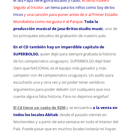
el Ska Papá tiene gloria estadio y radio,
el tema rockero
Seguilo al tricolor,
un tema para los niños como Soy de los
tricos
y una canción para poner antes de ir al Primer Estadio
Mundialista como me gusta ir al Parque.
Toda la
producción musical de Jasa-Britos studio music
, uno de
los principales estudios de grabación de nuestro país.
En el CD también hay un imperdible capítulo de
SUPERBOLSO,
quien dejó para siempre grabada la historia
de los campeonatos uruguayos. SUPERBOLSO dejó bien
claro que NACIONAL es el equipo más ganador y más
campeón con 44 campeonatos uruguayos. Un audio para
escucharlo una y otra vez y así poder tener verídicos
argumentos para poder debatir con cualquiera que nos
cuente alguna falsa historia. Para no dejarnos engañar!
El Cd tiene un costo de $250
y se encuentra
a la venta en
todos los locales Abitab
, desde el pasado viernes en
Montevideo y a partir de esta semana en todo el interior del
País. Puede pasar que en muchos locales todavía no hayan