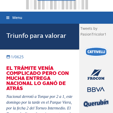
Menu
Tweets by
PasionTricolor1
Triunfo para valorar
1/0625
EL TRÁMITE VENÍA
COMPLICADO PERO CON
MUCHA ENTREGA
NACIONAL LO GANÓ DE
ATRÁS
Nacional derrotó a Torque por 2 a 1, este
domingo por la tarde en el Parque Viera,
por la fecha 2 del Torneo Intermedio. El