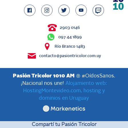
2903 0146
097 44 1899
Río Branco 1483
contacto@pasiontricolor.com.uy
Pasión Tricolor 1010 AM
® #OídosSanos.
¡Nacional nos une!
Alojamiento web:
HostingMontevideo.com, hosting y
dominios en Uruguay
Compartí tu Pasión Tricolor