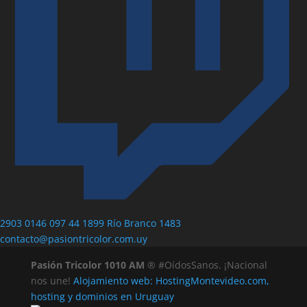
2903 0146
097 44 1899
Río Branco 1483
contacto@pasiontricolor.com.uy
Pasión Tricolor 1010 AM
® #OídosSanos. ¡Nacional
nos une!
Alojamiento web: HostingMontevideo.com,
hosting y dominios en Uruguay