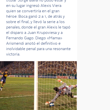
titular Jorge Bava no pudo estar y
en su lugar ingresó Alexis Viera
quien se convertiría en el gran
héroe. Boca ganó 2 a 1, de atrás y
sobre el final, y llevó la serie a los
penales, donde el gran Alexis le tapó
el disparo a Juan Krupoviesa y a
Fernando Gago. Diego «Mama»
Arismendi anotó el definitivo e
inolvidable penal para una resonante
victoria.