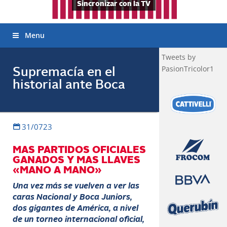
Sincronizar con la TV
Menu
Tweets by
PasionTricolor1
Supremacía en el
historial ante Boca
31/0723
MAS PARTIDOS OFICIALES
GANADOS Y MAS LLAVES
«MANO A MANO»
Una vez más se vuelven a ver las
caras Nacional y Boca Juniors,
dos gigantes de América, a nivel
de un torneo internacional oficial,