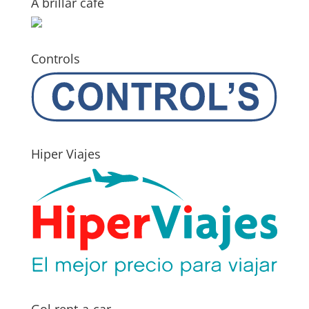
A brillar café
Controls
Hiper Viajes
Gol rent-a-car